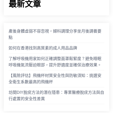
最新文章
產後身體虛弱不容忽視，婦科調理分享坐月後調養要
點
如何在香港找到高質素的成人用品品牌
了解呼吸機用家如何正確調整面罩鬆緊度？避免睡眠
呼吸機氣流壓迫眼部，提升舒適度並確保治療效果。
【風險評估】飛機杯材質安全性與防敏須知：挑選安
全衛生系數最高的飛機杯
坊間DIY脫疣方法的潛在隱患：專業醫療脫疣方法與自
行處置的安全性差異