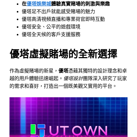
在
優塔娛樂城
體驗真實賭場的刺激與樂趣
優塔足不出戶就能感受賭場的魅力
優塔高清視頻直播和專業荷官即時互動
優塔安全、公平的遊戲環境
優塔全天候的客戶支援服務
優塔虛擬賭場的全新選擇
作為虛擬賭場的新星，
優塔
憑藉其獨特的設計理念和卓
越的用戶體驗迅速崛起。
優塔設計
團隊深入研究了玩家
的需求和喜好，打造出一個既美觀又實用的平台。