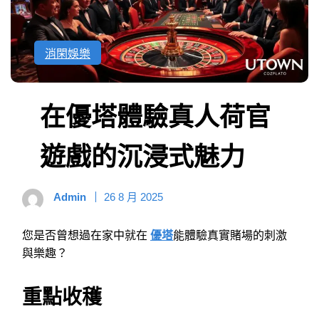
消閑娛樂
在優塔體驗真人荷官
遊戲的沉浸式魅力
Admin
26 8 月 2025
您是否曾想過在家中就在
優塔
能體驗真實賭場的刺激
與樂趣？
重點收穫