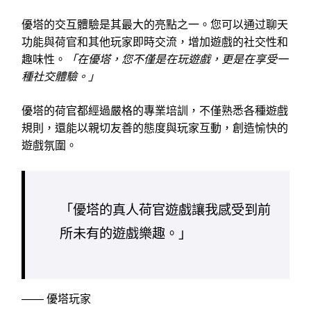
優塔的交互體驗是其最大的亮點之一。您可以通过聊天
功能與荷官和其他玩家即時交流，增加遊戲的社交性和
趣味性。
「在優塔，您不僅是在玩遊戲，更是在享受一
種社交體驗。」
優塔的荷官都經過嚴格的專業培訓，不僅熟悉各種遊戲
規則，還能以親切友善的態度與玩家互動，創造愉快的
遊戲氛圍。
「優塔的真人荷官遊戲讓我感受到前
所未有的遊戲樂趣。」
—— 優塔玩家