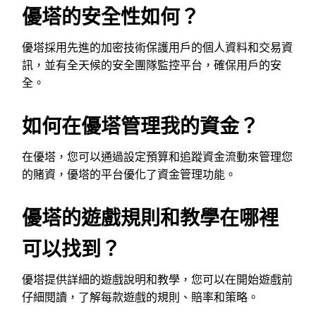
優塔的安全性如何？
優塔採用先進的加密技術保護用戶的個人資料和交易資
訊，並有全天候的安全團隊監控平台，確保用戶的安
全。
如何在優塔管理我的資金？
在優塔，您可以通過設定預算和追蹤資金流動來管理您
的賭資，優塔的平台優化了資金管理功能。
優塔的遊戲規則和教學在哪裡
可以找到？
優塔提供詳細的遊戲說明和教學，您可以在開始遊戲前
仔細閱讀，了解每款遊戲的規則、賠率和策略。