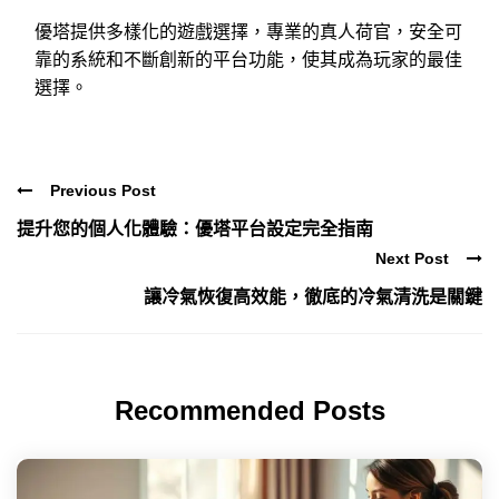
優塔提供多樣化的遊戲選擇，專業的真人荷官，安全可
靠的系統和不斷創新的平台功能，使其成為玩家的最佳
選擇。
Previous Post
提升您的個人化體驗：優塔平台設定完全指南
Next Post
讓冷氣恢復高效能，徹底的冷氣清洗是關鍵
Recommended Posts