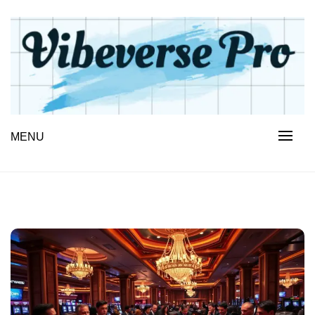
Skip
to
content
MENU
VIBEVERSE PRO