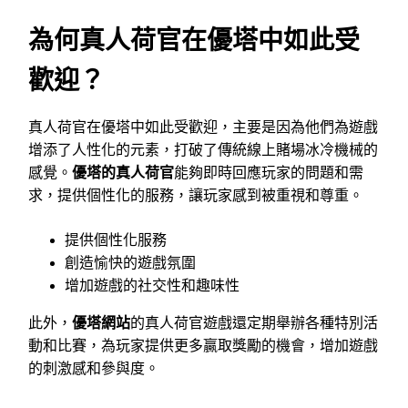
為何真人荷官在優塔中如此受
歡迎？
真人荷官在優塔中如此受歡迎，主要是因為他們為遊戲
增添了人性化的元素，打破了傳統線上賭場冰冷機械的
感覺。
優塔的真人荷官
能夠即時回應玩家的問題和需
求，提供個性化的服務，讓玩家感到被重視和尊重。
提供個性化服務
創造愉快的遊戲氛圍
增加遊戲的社交性和趣味性
此外，
優塔網站
的真人荷官遊戲還定期舉辦各種特別活
動和比賽，為玩家提供更多贏取獎勵的機會，增加遊戲
的刺激感和參與度。