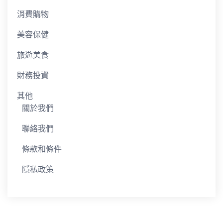
消費購物
美容保健
旅遊美食
財務投資
其他
關於我們
聯絡我們
條款和條件
隱私政策