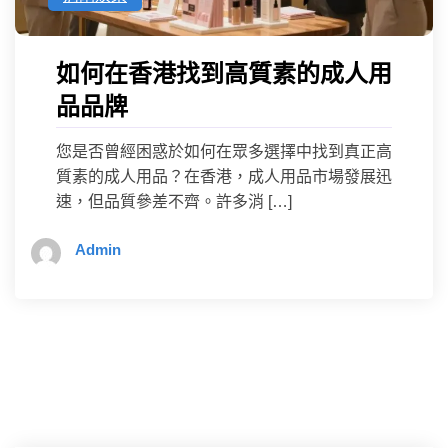
如何在香港找到高質素的成人用
品品牌
您是否曾經困惑於如何在眾多選擇中找到真正高
質素的成人用品？在香港，成人用品市場發展迅
速，但品質參差不齊。許多消 […]
Admin