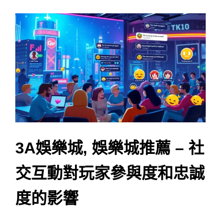
3A娛樂城, 娛樂城推薦 – 社
交互動對玩家參與度和忠誠
度的影響