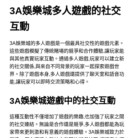
3A娛樂城多人遊戲的社交
互動
3A娛樂城的多人遊戲是一個最具社交性的遊戲元素。
這些遊戲模擬了傳統賭場的競爭和合作體驗,讓玩家能
與其他真實玩家互動。通過多人遊戲,玩家可以建立新
的社交關係,與來自不同背景的玩家一起探索遊戲世
界。除了遊戲本身,多人遊戲還提供了聊天室和語音功
能,讓玩家可以即時交流策略和心得。
3A娛樂城遊戲中的社交互動
這種互動性不僅增加了遊戲的樂趣,也加強了玩家之間
的社交連結。無論是合作還是競爭,多人遊戲都能為玩
家帶來更刺激和有意義的遊戲體驗。3A娛樂城致力於