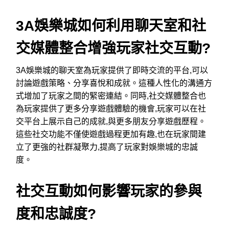
3A娛樂城如何利用聊天室和社
交媒體整合增強玩家社交互動?
3A娛樂城的聊天室為玩家提供了即時交流的平台,可以
討論遊戲策略、分享喜悅和成就。這種人性化的溝通方
式增加了玩家之間的緊密連結。同時,社交媒體整合也
為玩家提供了更多分享遊戲體驗的機會,玩家可以在社
交平台上展示自己的成就,與更多朋友分享遊戲歷程。
這些社交功能不僅使遊戲過程更加有趣,也在玩家間建
立了更強的社群凝聚力,提高了玩家對娛樂城的忠誠
度。
社交互動如何影響玩家的參與
度和忠誠度?