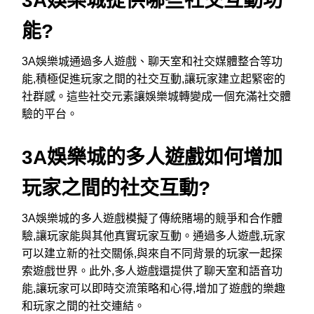
3A娛樂城提供哪些社交互動功
能?
3A娛樂城通過多人遊戲、聊天室和社交媒體整合等功
能,積極促進玩家之間的社交互動,讓玩家建立起緊密的
社群感。這些社交元素讓娛樂城轉變成一個充滿社交體
驗的平台。
3A娛樂城的多人遊戲如何增加
玩家之間的社交互動?
3A娛樂城的多人遊戲模擬了傳統賭場的競爭和合作體
驗,讓玩家能與其他真實玩家互動。通過多人遊戲,玩家
可以建立新的社交關係,與來自不同背景的玩家一起探
索遊戲世界。此外,多人遊戲還提供了聊天室和語音功
能,讓玩家可以即時交流策略和心得,增加了遊戲的樂趣
和玩家之間的社交連結。