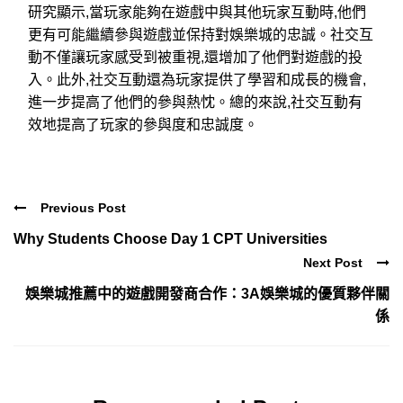
研究顯示,當玩家能夠在遊戲中與其他玩家互動時,他們
更有可能繼續參與遊戲並保持對娛樂城的忠誠。社交互
動不僅讓玩家感受到被重視,還增加了他們對遊戲的投
入。此外,社交互動還為玩家提供了學習和成長的機會,
進一步提高了他們的參與熱忱。總的來說,社交互動有
效地提高了玩家的參與度和忠誠度。
Previous Post
Why Students Choose Day 1 CPT Universities
Next Post
娛樂城推薦中的遊戲開發商合作：3A娛樂城的優質夥伴關
係