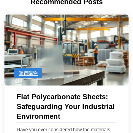
Recommended Posts
消費購物
Flat Polycarbonate Sheets:
Safeguarding Your Industrial
Environment
Have you ever considered how the materials