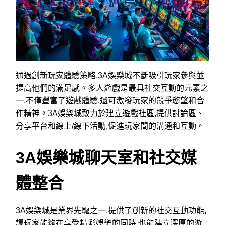
通過創新玩家體驗策略,3A娛樂城不斷吸引玩家參與並
提高他們的滿足感。多人遊戲是最具社交互動的元素之
一,不僅豐富了遊戲體驗,還可激發玩家的競爭慾望和合
作精神。3A娛樂城致力於建立遊戲社區,提供討論區、
分享平台和線上/線下活動,促進玩家間的溝通和互動。
3A娛樂城聊天室和社交媒
體整合
3A娛樂城是業界先驅之一,提供了創新的社交互動功能,
讓玩家能夠在享受精彩娛樂的同時,也能建立深厚的遊