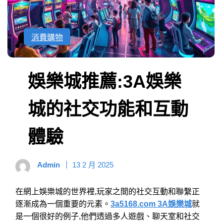
消費購物
娛樂城推薦:3A娛樂
城的社交功能和互動
體驗
Admin
13 2 月 2025
在網上娛樂城的世界裡,玩家之間的社交互動和聯繫正
逐漸成為一個重要的元素。
3a5168.com 3A娛樂城
就
是一個很好的例子,他們透過多人遊戲、聊天室和社交