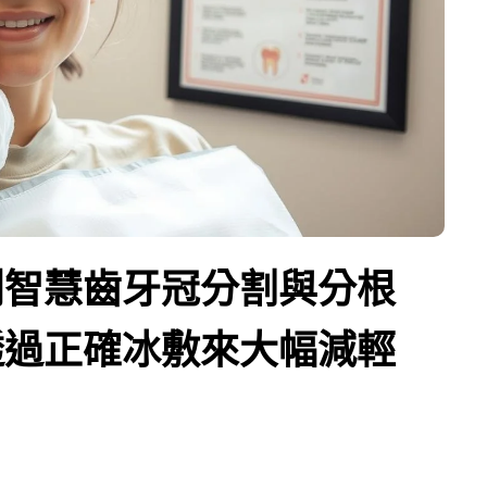
創智慧齒牙冠分割與分根
透過正確冰敷來大幅減輕