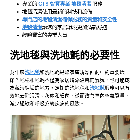
專業的
GTS 智賢專業
地毯清潔
服務
地毯清潔使用最新的科技和設備
專門店的地毯清潔確保服務的質量和安全性
地毯清潔
讓您的家居環境更加清新舒適
經驗豐富的專業人員
洗地毯與洗地氈的必要性
為什麼
洗地毯
和洗地氈是您家庭清潔計劃中的重要環
節？地毯和地氈不僅為家居增添溫馨的氣氛，也可能成
為藏污納垢的地方。定期的洗地毯和
洗地氈
服務可以有
效地去除污漬、灰塵和細菌，從而改善室內空氣質量，
減少過敏和呼吸系統疾病的風險。