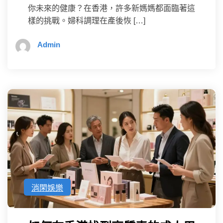
你未來的健康？在香港，許多新媽媽都面臨著這
樣的挑戰。婦科調理在產後恢 […]
Admin
消閑娛樂