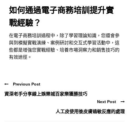
如何通過電子商務培訓提升實
戰經驗？
在電子商務培訓過程中，除了學習理論知識，您還會參
與到模擬實戰演練、案例研討和交互式學習活動中，這
些都是增強您實戰經驗、培養市場洞察力和銷售技巧的
有效途徑。
Previous Post
資深老手分享線上娛樂城百家樂獲勝技巧
Next Post
人工皮使用後皮膚過敏反應的處理