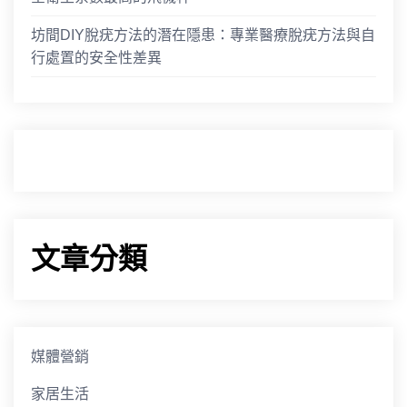
坊間DIY脫疣方法的潛在隱患：專業醫療脫疣方法與自
行處置的安全性差異
文章分類
媒體營銷
家居生活