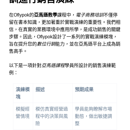
在Oflypok的
亞馬遜教學
課程中，
電子商務培訓
不僅停
留在書本知識，更加著重於實戰演練的重要性。我們相
信，在真實的業務環境中應用所學，是成功銷售的關鍵
步驟。因此，Oflypok設計了一系列的實戰演練模塊，
旨在提升您的
數位行銷
能力，並在亞馬遜平台上成為銷
售高手。
以下是一項針對
亞馬遜課程
學員所設計的銷售演練範
例：
演練模
描述
預期成果
塊
模擬經
模仿真實經營過
學員能夠瞭解市場
營情境
程中的決策與風
動態，做出敏捷調
險
整