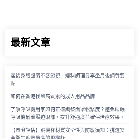
最新文章
產後身體虛弱不容忽視，婦科調理分享坐月後調養要
點
如何在香港找到高質素的成人用品品牌
了解呼吸機用家如何正確調整面罩鬆緊度？避免睡眠
呼吸機氣流壓迫眼部，提升舒適度並確保治療效果。
【風險評估】飛機杯材質安全性與防敏須知：挑選安
全衛生系數最高的飛機杯