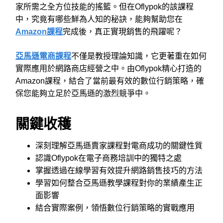
家所需之全方位技能的搖籃。但在Oflypok的該課程
中，究竟有哪些鮮為人知的秘訣，能夠幫助您在
Amazon課程
完成後，真正實現銷售的飛躍呢？
亞馬遜電商課程
不僅是教授理論知識，它更著重在如何
實際應用於網路商店經營之中。由Oflypok精心打造的
Amazon課程，結合了當前最有效的數位行銷策略，確
保您能夠立足於亞馬遜的激烈競爭中。
關鍵收穫
深刻理解亞馬遜賣家課程對電商成功的關鍵性質
認識Oflypok在電子商務培訓中的獨特之處
掌握透過在線學習有效提升網路銷售技巧的方法
學習如何整合亞馬遜教學課程對你的業績產生正
面影響
結合實際案例，領悟數位行銷策略的實戰應用