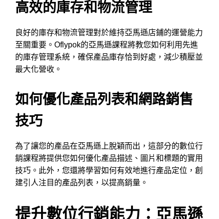
高效的庫存和物流管理
良好的庫存和物流管理對於維持亞馬遜店鋪的運營能力
至關重要。Oflypok的亞馬遜課程將教您如何利用先進
的庫存管理系統，確保產品庫存恰到好處，減少積壓並
最大化營收。
如何優化產品列表和網路銷售
技巧
為了讓您的產品在亞馬遜上脫穎而出，這部分的數位行
銷課程將提供您如何優化產品描述、圖片和標題的實用
技巧。此外，您還將學習如何有效地進行產品定位，創
建引人注目的產品列表，以提高銷量。
提升數位行銷能力：亞馬遜