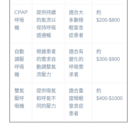
CPAP
提供持續
適合大
約
呼吸
的氣流以
多數睡
$200-$800
機
保持呼吸
眠窒息
道通暢
症患者
自動
根據患者
適合有
約
調壓
的需求自
變化的
$300-$900
呼吸
動調整氣
呼吸需
機
流壓力
求者
雙氣
提供吸氣
適合重
約
壓呼
和呼氣不
度睡眠
$400-$1000
吸機
同的壓力
窒息症
患者