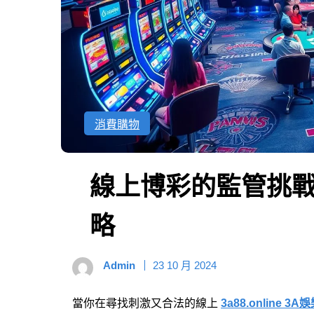
消費購物
線上博彩的監管挑戰
略
Admin
23 10 月 2024
當你在尋找刺激又合法的線上
3a88.online 3A