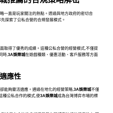
略一直是玩家關注的熱點。透過與地方政府的密切合
率先探索了公私合營的合規發展模式。
方面取得了優秀的成績。這種公私合營的經營模式,不僅提
同時,
3A娛樂城
在遊戲種類、優惠活動、客戶服務等方面
的適應性
卻能夠靈活適應。通過在地化的經營策略,
3A娛樂城
不僅
這種公私合作的模式,使
3A娛樂城
成為台灣博弈市場的標