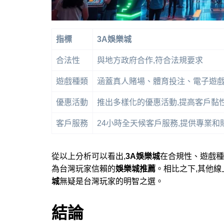
指標
3A娛樂城
合法性
與地方政府合作,符合法規要求
遊戲種類
涵蓋真人賭場、體育投注、電子遊
優惠活動
推出多樣化的優惠活動,提高客戶黏
客戶服務
24小時全天候客戶服務,提供專業和
從以上分析可以看出,
3A娛樂城
在合規性、遊戲種
為台灣玩家信賴的
娛樂城推薦
。相比之下,其他
城
無疑是台灣玩家的明智之選。
結論