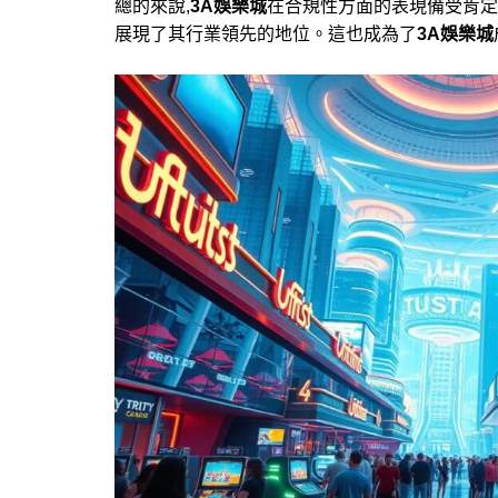
總的來說,
3A娛樂城
在合規性方面的表現備受肯定
展現了其行業領先的地位。這也成為了
3A娛樂城