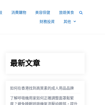
技
消費購物
美容保健
旅遊美食
財務投資
其他
最新文章
如何在香港找到高質素的成人用品品牌
了解呼吸機用家如何正確調整面罩鬆緊
度？避免睡眠呼吸機氣流壓迫眼部，提升