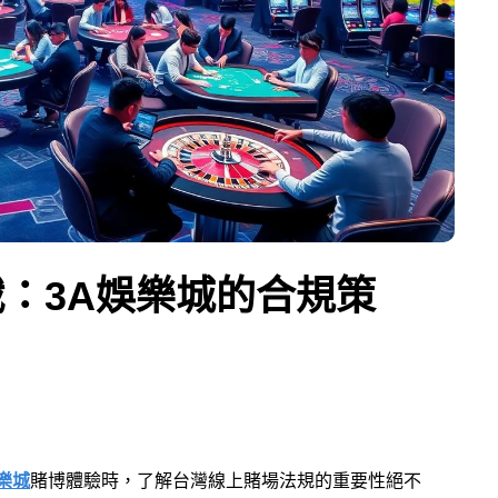
：3A娛樂城的合規策
娛樂城
賭博體驗時，了解台灣線上賭場法規的重要性絕不