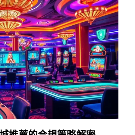
娛樂城推薦的合規策略解密