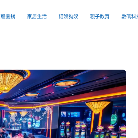
媒體營銷
家居生活
貓奴狗奴
親子教育
數碼科