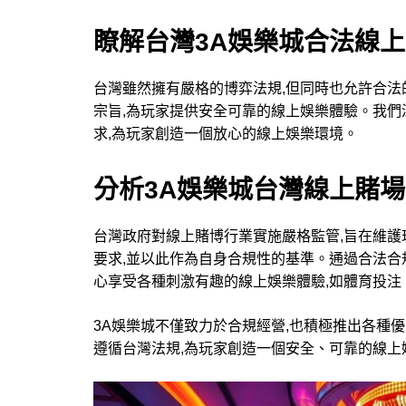
瞭解台灣3A娛樂城合法線
台灣雖然擁有嚴格的博弈法規,但同時也允許合法
宗旨,為玩家提供安全可靠的線上娛樂體驗。我們
求,為玩家創造一個放心的線上娛樂環境。
分析3A娛樂城台灣線上賭
台灣政府對線上賭博行業實施嚴格監管,旨在維護
要求,並以此作為自身合規性的基準。通過合法合
心享受各種刺激有趣的線上娛樂體驗,如體育投注
3A娛樂城不僅致力於合規經營,也積極推出各種
遵循台灣法規,為玩家創造一個安全、可靠的線上