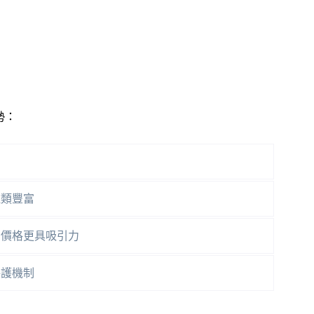
勢：
種類豐富
，價格更具吸引力
保護機制