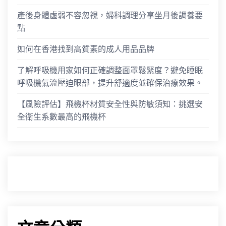
產後身體虛弱不容忽視，婦科調理分享坐月後調養要
點
如何在香港找到高質素的成人用品品牌
了解呼吸機用家如何正確調整面罩鬆緊度？避免睡眠
呼吸機氣流壓迫眼部，提升舒適度並確保治療效果。
【風險評估】飛機杯材質安全性與防敏須知：挑選安
全衛生系數最高的飛機杯