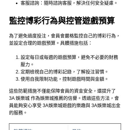
客服諮詢：隨時諮詢客服，解決任何安全疑慮。
監控博彩行為與控管遊戲預算
為了避免過度投注，會員會嚴格監控自己的博彩行為，
並設定合理的遊戲預算。具體措施包括：
設定每日或每週的遊戲預算，避免不必要的財務
壓力。
定期檢視自己的博彩記錄，了解投注習慣。
使用自我限制功能，控制遊戲時間與金額。
這些防範措施不僅能保障會員的資金安全，還提升了
3A 娛樂城 作為娛樂城推薦的信譽。透過這些方法，會
員能夠安心享受 3A娛樂城遊戲的樂趣與 3A娛樂城出金
的服務。