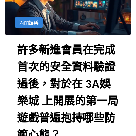
消閑娛樂
許多新進會員在完成
首次的安全資料驗證
過後，對於在 3A娛
樂城 上開展的第一局
遊戲普遍抱持哪些防
範心態？