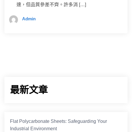
速，但品質參差不齊。許多消 […]
Admin
最新文章
Flat Polycarbonate Sheets: Safeguarding Your
Industrial Environment