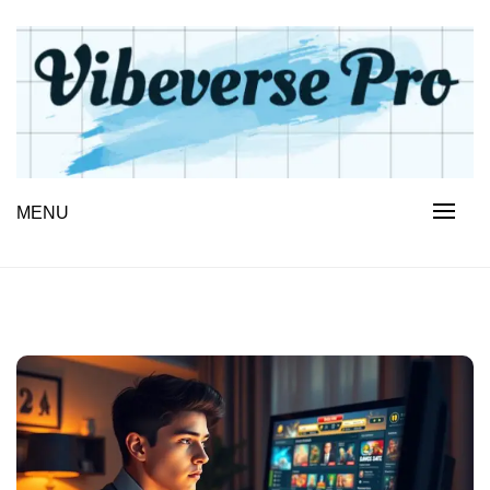
Skip
to
content
MENU
VIBEVERSE PRO