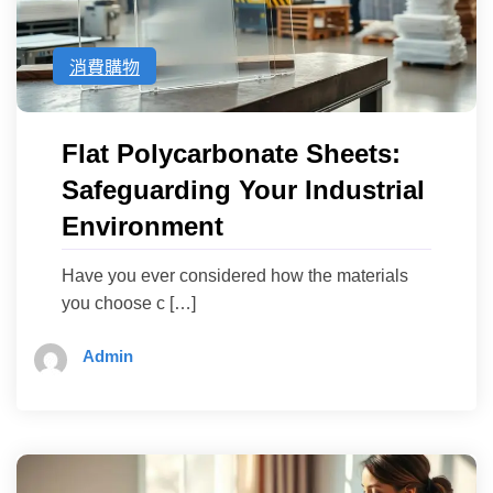
消費購物
Flat Polycarbonate Sheets:
Safeguarding Your Industrial
Environment
Have you ever considered how the materials
you choose c […]
Admin