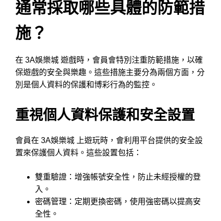
通常採取哪些具體的防範措
施？
在 3A娛樂城 遊戲時，會員會特別注重防範措施，以確
保遊戲的安全與樂趣。這些措施主要分為兩個方面，分
別是個人資料的保護和博彩行為的監控。
重視個人資料保護和安全設置
會員在 3A娛樂城 上遊玩時，會利用平台提供的安全設
置來保護個人資料。這些設置包括：
雙重驗證：增強帳號安全性，防止未經授權的登
入。
密碼管理：定期更換密碼，使用強密碼以提高安
全性。