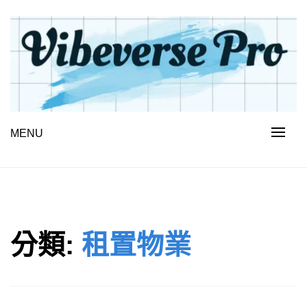
Skip
to
content
MENU
VIBEVERSE PRO
分類:
租置物業